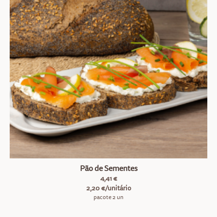
Pão de Sementes
4,41 €
2,20 €/unitário
pacote 2 un