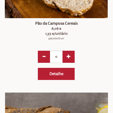
Pão da Camposa Cereais
8,08 €
1,35 €/unitário
pacote 6 un
Detalhe