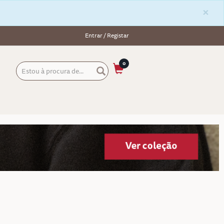
×
Entrar / Registar
0