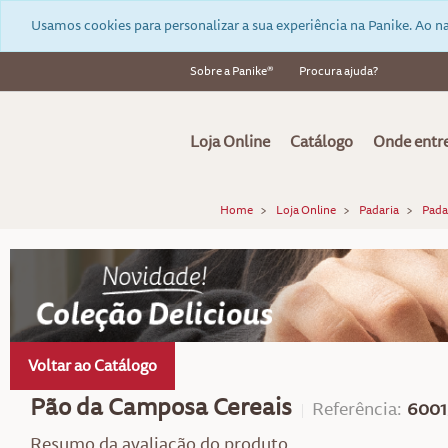
Usamos cookies para personalizar a sua experiência na Panike. Ao na
Sobre a Panike®
Procura ajuda?
Loja Online
Catálogo
Onde entr
Home
Loja Online
Padaria
Pada
Voltar ao Catálogo
Pão da Camposa Cereais
Referência:
6001
Resumo da avaliação do produto