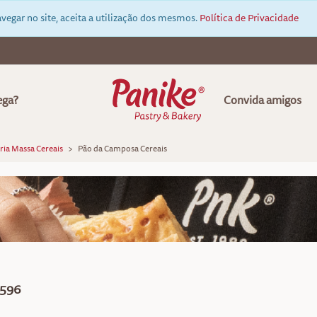
vegar no site, aceita a utilização dos mesmos.
Política de Privacidade
ega?
Convida amigos
ria Massa Cereais
Pão da Camposa Cereais
596