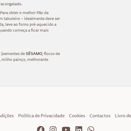
tracongelado.
. Para obter o melhor Pão da
 tabuleiro – idealmente deve ser
a, leve ao forno pré-aquecido a
 quando começa a ficar mais
s (sementes de
SÉSAMO
, flocos de
a, milho painço, melhorante
ndições
Política de Privacidade
Cookies
Contactos
Livro d