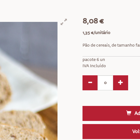
8,08 €
1,35 €/unitário
Pão de cereais, de tamanho fa
pacote 6 un
IVA Incluído
Ad
Vol