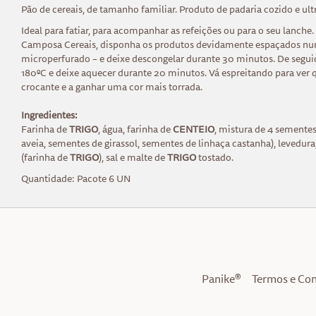
Pão de cereais, de tamanho familiar. Produto de padaria cozido e ul
Ideal para fatiar, para acompanhar as refeições ou para o seu lanche
Camposa Cereais, disponha os produtos devidamente espaçados num
microperfurado – e deixe descongelar durante 30 minutos. De seguid
180ºC e deixe aquecer durante 20 minutos. Vá espreitando para ver
crocante e a ganhar uma cor mais torrada.
Ingredientes:
Farinha de
TRIGO
, água, farinha de
CENTEIO
, mistura de 4 semente
aveia, sementes de girassol, sementes de linhaça castanha), levedur
(farinha de
TRIGO
), sal e malte de
TRIGO
tostado.
Quantidade: Pacote 6 UN
Panike®
Termos e Co