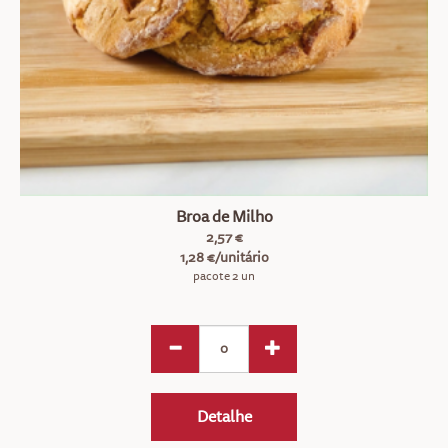
Broa de Milho
2,57 €
1,28 €/unitário
pacote 2 un
Detalhe