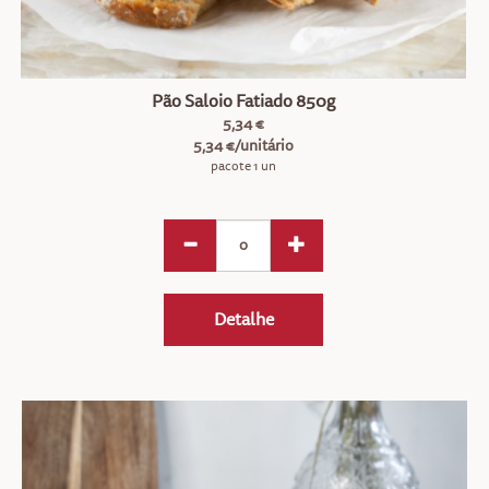
Pão Saloio Fatiado 850g
5,34 €
5,34 €/unitário
pacote 1 un
Detalhe