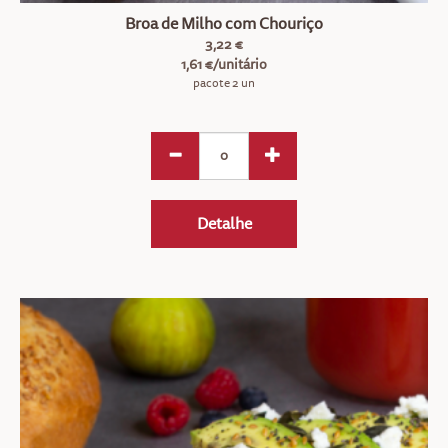
Broa de Milho com Chouriço
3,22 €
1,61 €/unitário
pacote 2 un
Detalhe