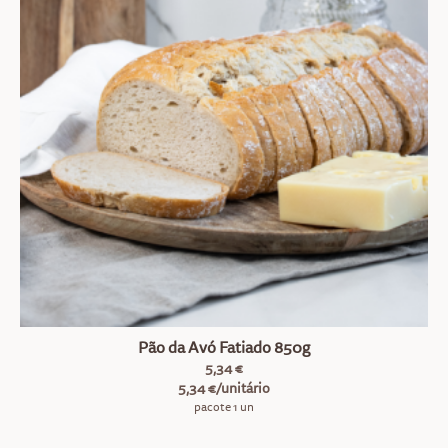
Pão da Avó Fatiado 850g
5,34 €
5,34 €/unitário
pacote 1 un