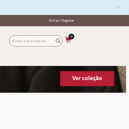
×
Entrar / Registar
0