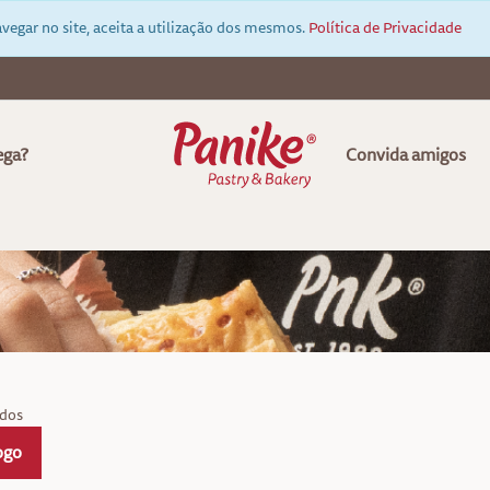
vegar no site, aceita a utilização dos mesmos.
Política de Privacidade
ega?
Convida amigos
ados
ogo