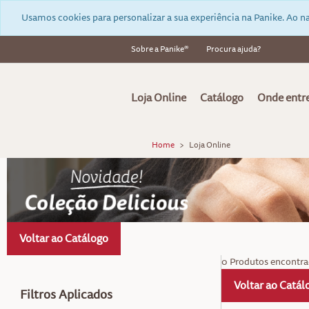
Usamos cookies para personalizar a sua experiência na Panike. Ao na
Sobre a Panike®
Procura ajuda?
Loja Online
Catálogo
Onde entr
Home
Loja Online
Voltar ao Catálogo
0 Produtos encontr
Voltar ao Catál
Filtros Aplicados