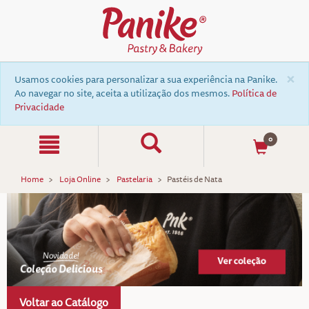
×
Usamos cookies para personalizar a sua experiência na Panike.
Ao navegar no site, aceita a utilização dos mesmos.
Política de
Privacidade
0
Home
Loja Online
Pastelaria
Pastéis de Nata
Voltar ao Catálogo