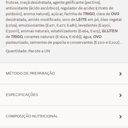
frutose, maçã desidratada, agente gelificante (pectina),
antioxidante (ácido ascórbico), regulador de acidez (citrato de
potássio), aroma natural), açúcar, farinha de
TRIGO
, clara de
OVO
desidratada, amido modificado, soro de
LEITE
em pó, óleo vegetal
(colza), emulsionantes (E471, E477, E481), levedantes (E450i,
E500ii), aromas naturais, estabilizadores (E464, E415),
GLUTEN
de
TRIGO
, corantes naturais (E160a, E161b)), água,
OVO
pasteurizado, sementes de papoila e conservantes (E200 e E202) .
Quantidade: Pacote 4 UN
MÉTODO DE PREPARAÇÃO
ESPECIFICAÇÕES
COMPOSIÇÃO NUTRICIONAL