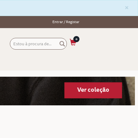
×
Entrar / Registar
0