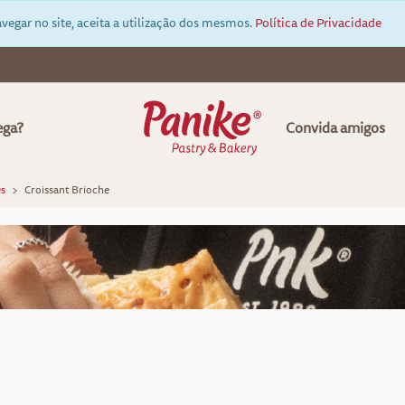
vegar no site, aceita a utilização dos mesmos.
Política de Privacidade
ega?
Convida amigos
s
Croissant Brioche