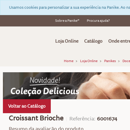
Usamos cookies para personalizar a sua experiência na Panike. Ao na
Sobre a Panike®
Procura ajuda?
Loja Online
Catálogo
Onde entr
Home
Loja Online
Panikes
Doce
Voltar ao Catálogo
Croissant Brioche
Referência:
6001674
Resumo da avaliação do produto