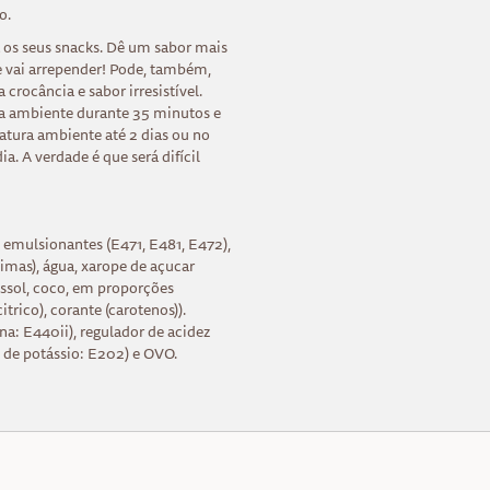
o.
 os seus snacks. Dê um sabor mais
se vai arrepender! Pode, também,
 crocância e sabor irresistível.
ra ambiente durante 35 minutos e
atura ambiente até 2 dias ou no
a. A verdade é que será difícil
 emulsionantes (E471, E481, E472),
imas), água, xarope de açucar
rassol, coco, em proporções
itrico), corante (carotenos)).
ina: E440ii), regulador de acidez
to de potássio: E202) e OVO.