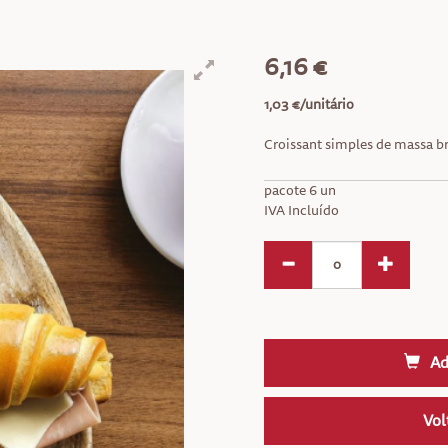
6,16 €
1,03 €/unitário
Croissant simples de massa br
pacote 6 un
IVA Incluído
Ad
Vol