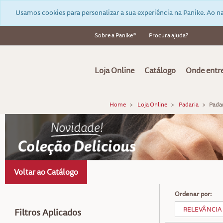
Usamos cookies para personalizar a sua experiência na Panike. Ao na
Sobre a Panike®
Procura ajuda?
Loja Online
Catálogo
Onde entr
Home
Loja Online
Padaria
Pada
Voltar ao Catálogo
Ordenar por:
Filtros Aplicados