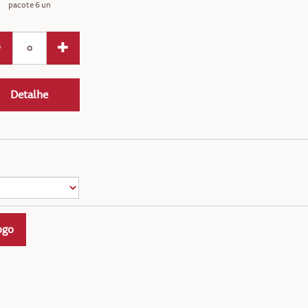
pacote 6 un
Detalhe
ogo