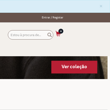
×
Entrar / Registar
0